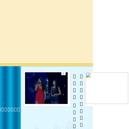
  
