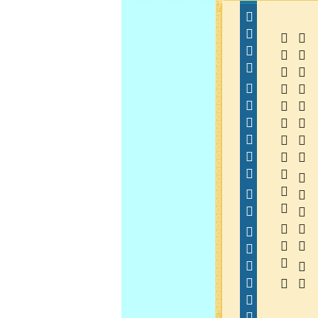
  
  
