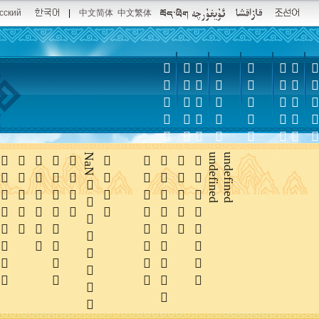
сский
|
中文简体
中文繁体













NaN





undefined
undefined