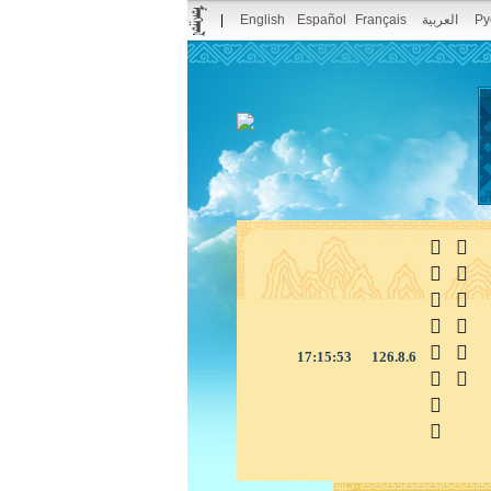
|
English
Español
Français
العربية
Pу



17:15:54
126.8.6