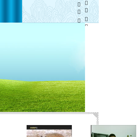
  