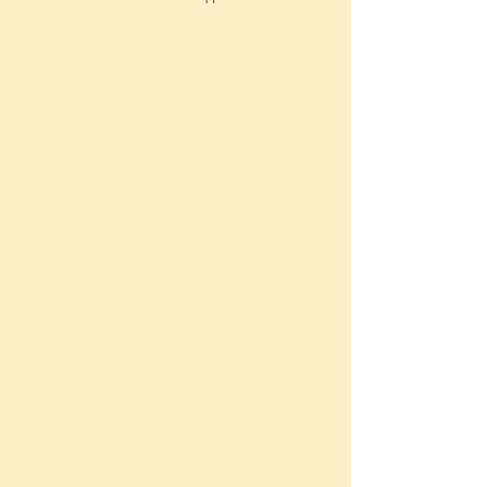
             