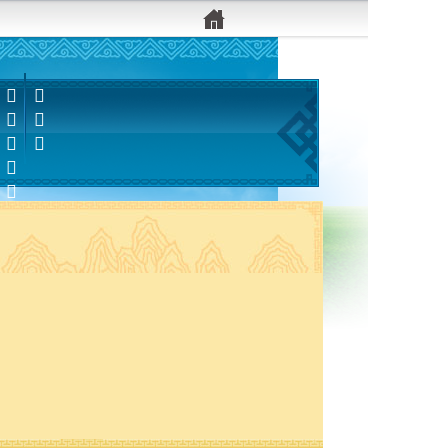


