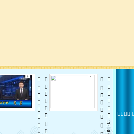
   
   
 20130109
 