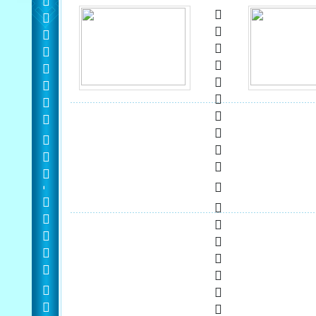
  -  
   