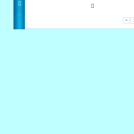
<
    