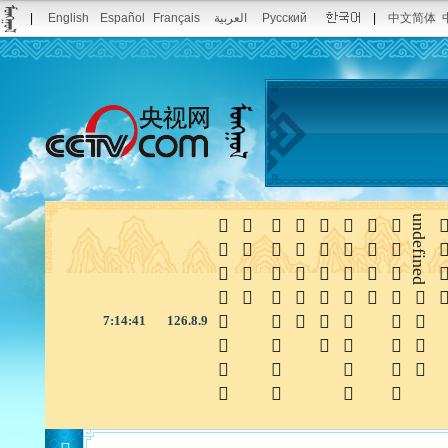
|
English
Español
Français
العربية
Русский
|
中文简体








undefined

7:14:42
126.8.9