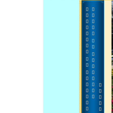















































































