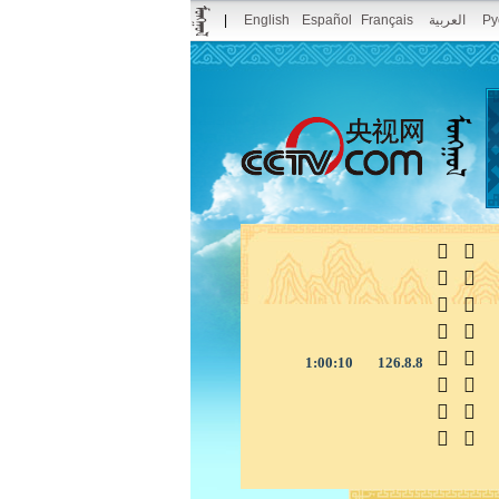
|
English
Español
Français
العربية
Ру



1:00:11
126.8.8