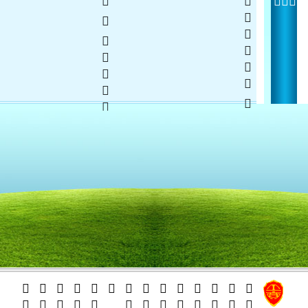
     
  
