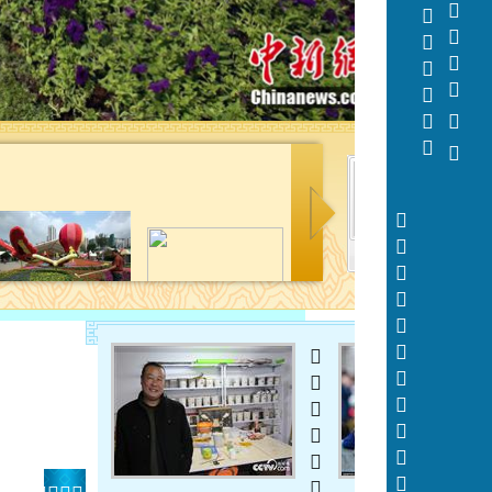
  