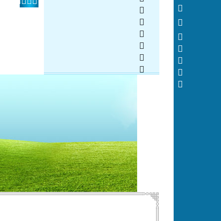
  
 