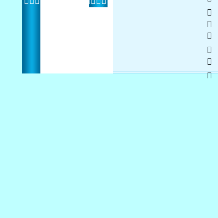
    
 