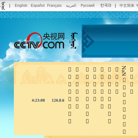
|
English
Español
Français
العربية
Русский
|
中文简体







NaN

4:23:08
126.8.6