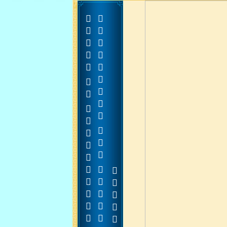




































































