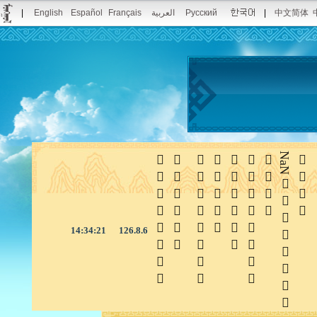
|
English
Español
Français
العربية
Русский
|
中文简体







NaN

14:34:21
126.8.6