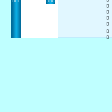
2014    
 