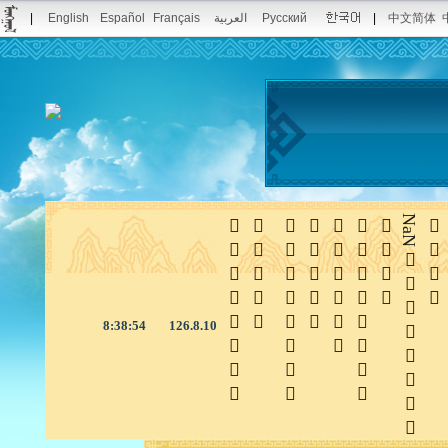
|
English
Español
Français
العربية
Русский
|
中文简体







NaN

8:38:55
126.8.10