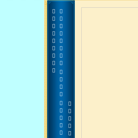





































































