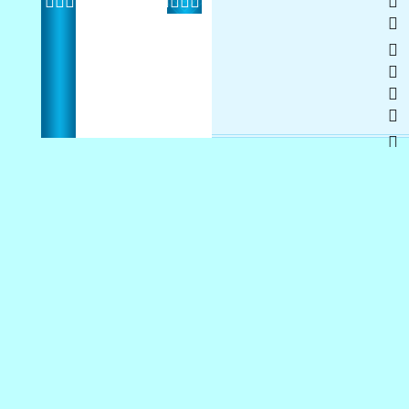
    
 