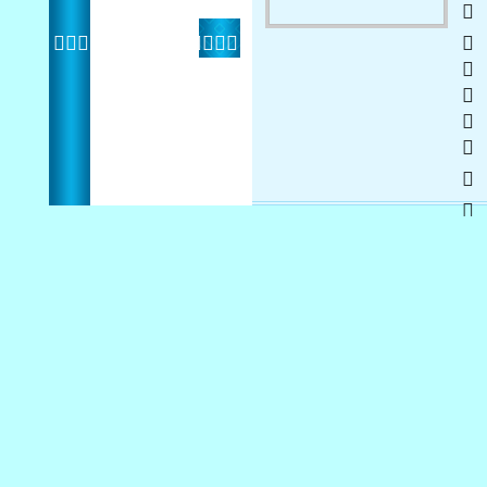
   
 