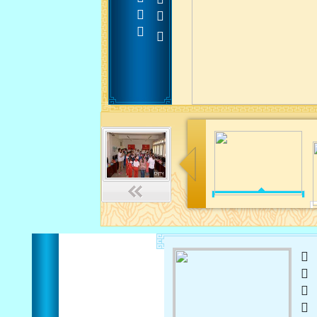












