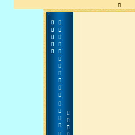




































































