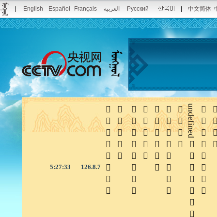
|
English
Español
Français
العربية
Pусский
|
中文简体







undefined


5:27:34
126.8.7