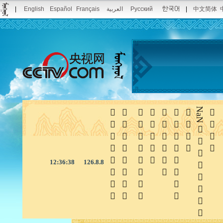
|
English
Español
Français
العربية
Русский
|
中文简体







NaN

12:36:38
126.8.8