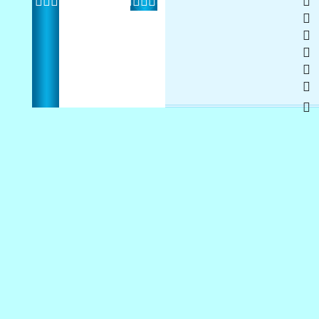
  
 