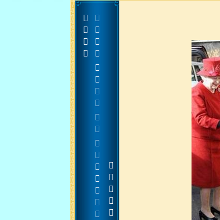


































































