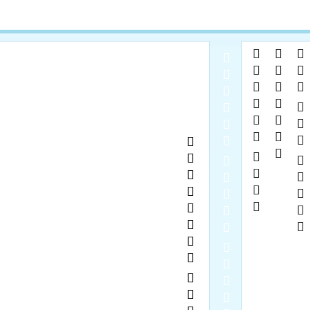
 

  
  