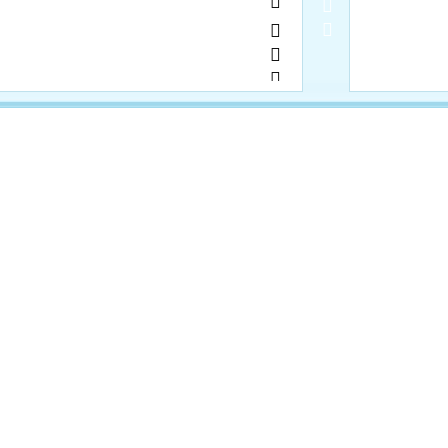
     