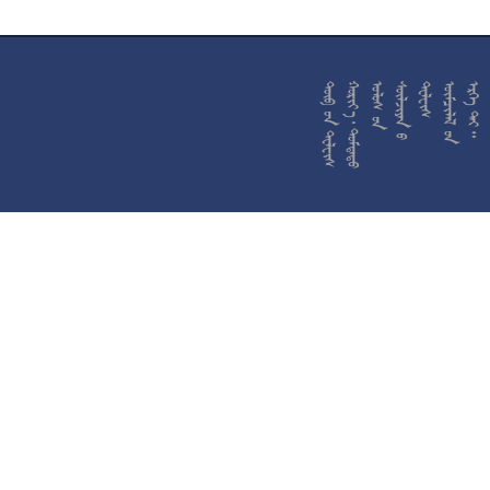










































































































