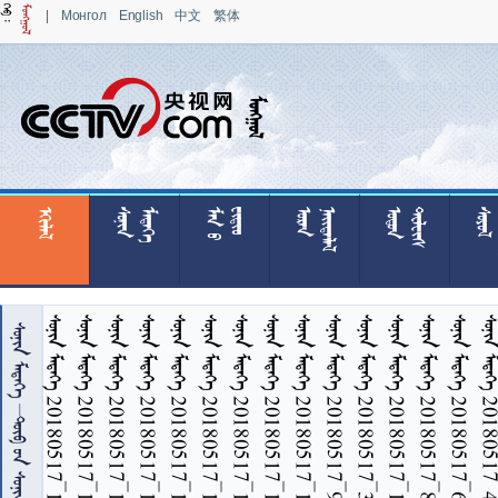
|
Монгол
English
中文
繁体

























































  20180517_17
  20180517_16
  20180517_14
  20180517_12
  20180517_18
  20180517_19
  20180517_15
  20180517_13
  20180517_11
  20180517_9
  20180517_3
  20180517_10
  20180517_8
  20180517_6
  2018
 

   