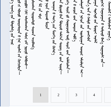
         
              
          
       
          
             
            
          
            
         
        
          
7
7
7
7
7
7
1
2
3
4