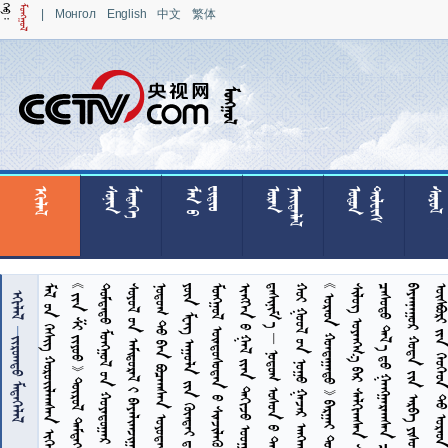
|
Монгол
English
中文
繁体

























































       
        
       


 