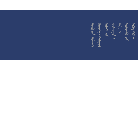










































































































