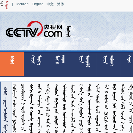
|
Монгол
English
中文
繁体

























































         
       


 