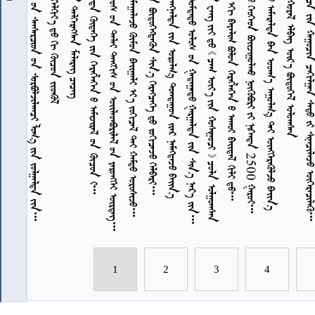
           
             
              
            
         
           
              
               
             
    2026        2500 
            
          
           
7
7
7
7
7
7
7
7
1
2
3
4