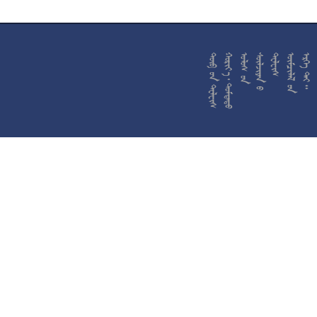










































































































