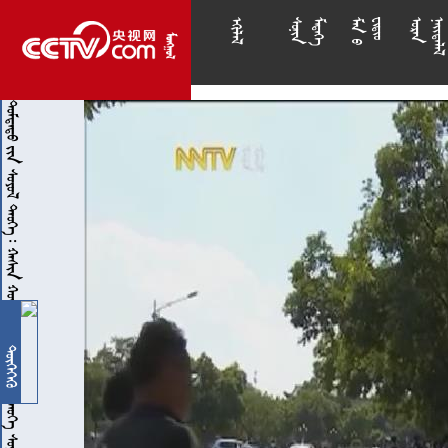

























                 
