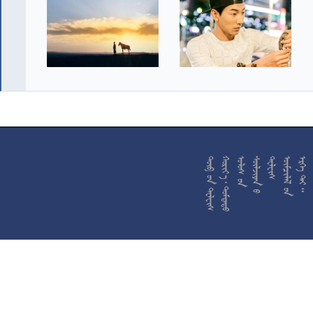










































































































