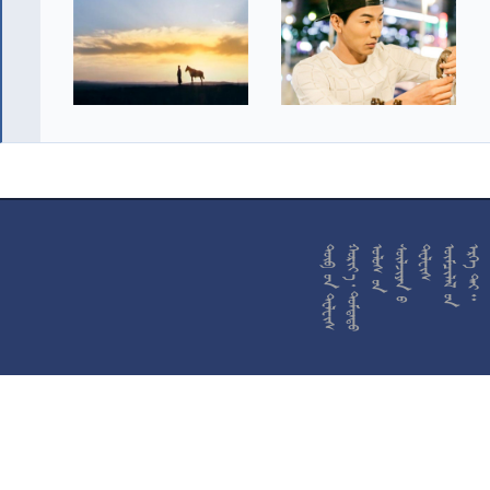










































































































