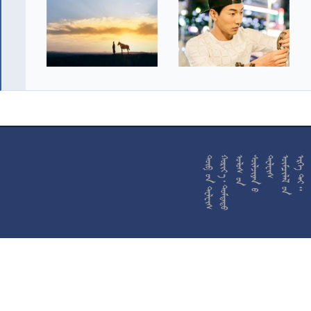










































































































