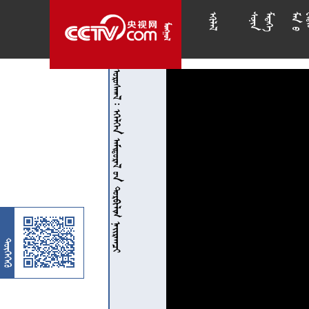














      
