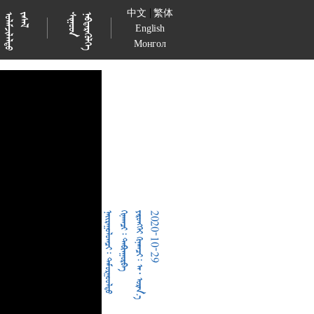
|
中文
繁体

































English
Монгол
  
  
     
2020-10-29