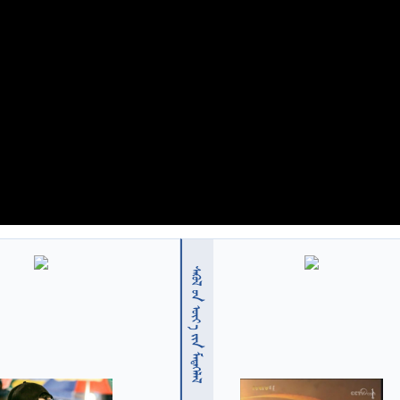
  