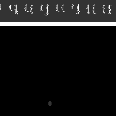



















































































