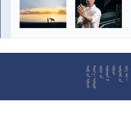










































































































