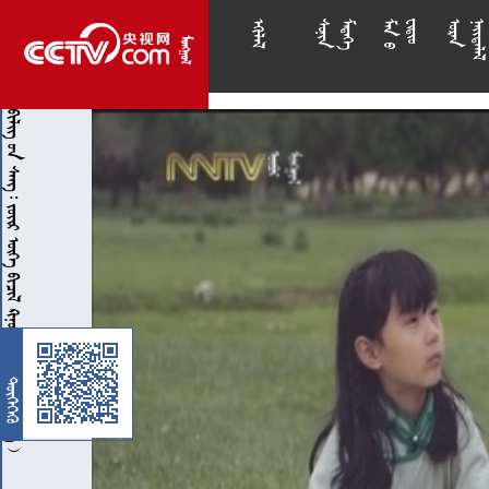

























           
