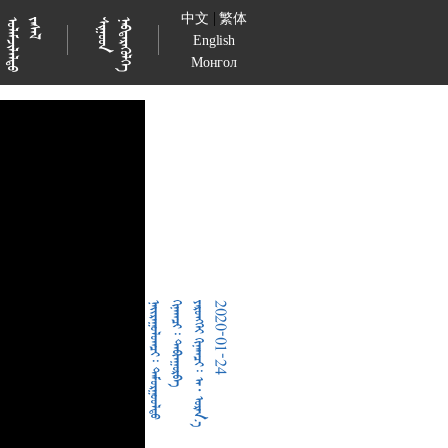
|
中文
繁体

































English
Монгол
  
  
     
2020-01-24