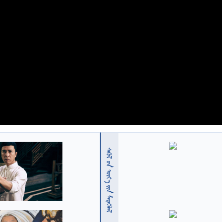
  