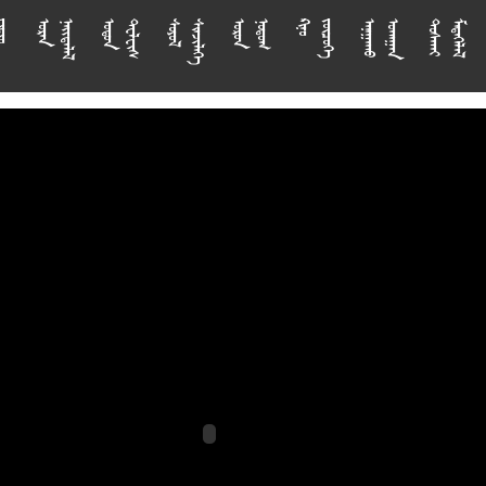



















































































