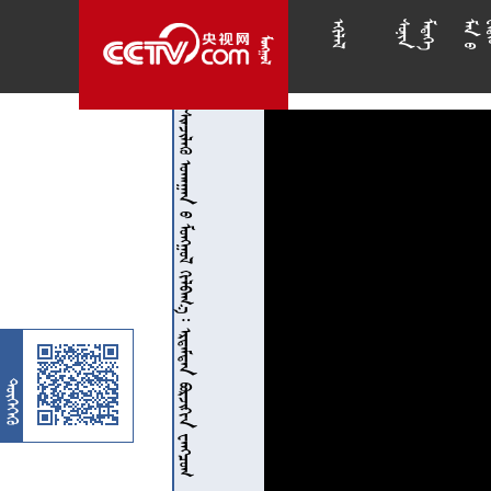














        
