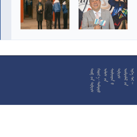










































































































