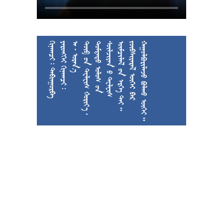
  
  
  











































































































