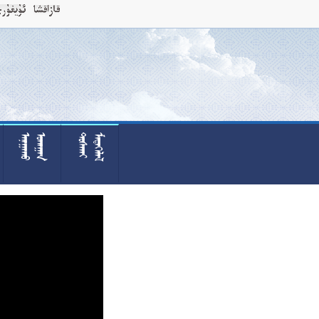



























