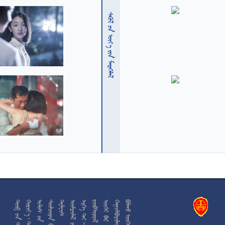
  











































































































