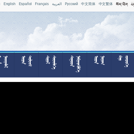
л
English
Español
Français
العربية
Pусский
中文简体
中文繁体







































































