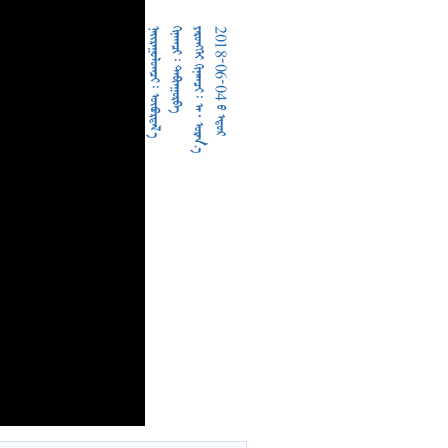
  
  
     
2018-06-04  