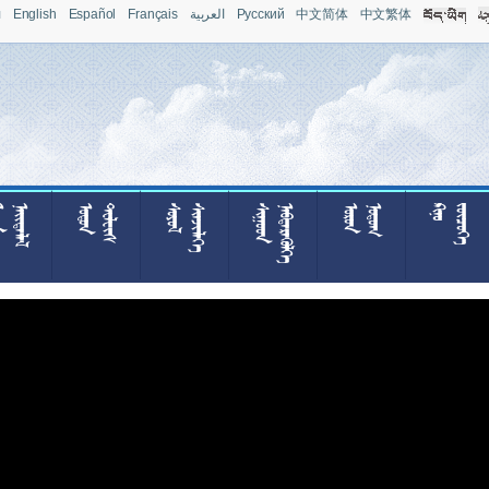
л
English
Español
Français
العربية
Pусский
中文简体
中文繁体







































































