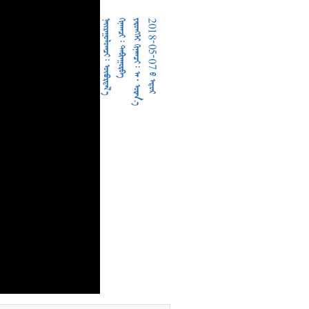
  
  
     
2018-05-07  