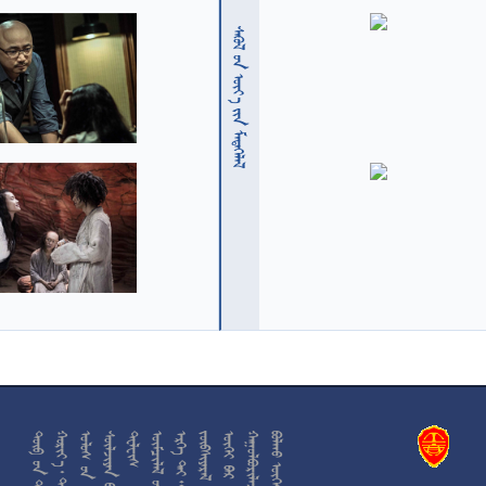
  











































































































