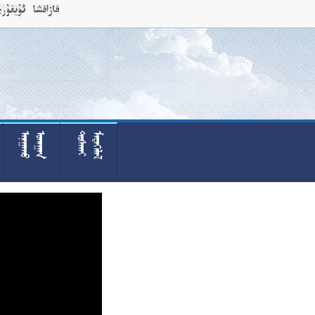



























