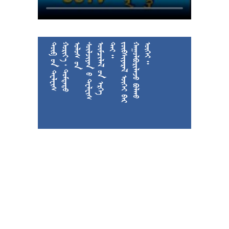











































































































