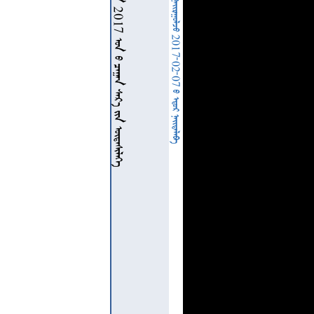
  2017    
  2017-02-07   