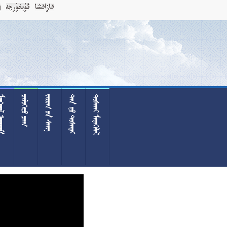
 
 
  
  
 