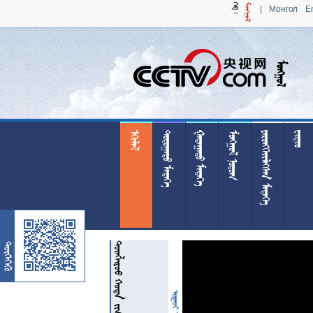
|
Монгол
E

 
 
 
 

