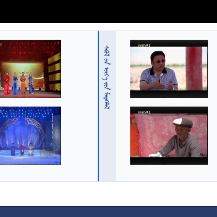
  