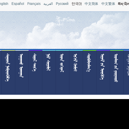
nglish
Español
Français
العربية
Pусский
中文简体
中文繁体
 
 
 
 
 
 

  
  
