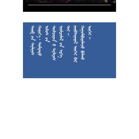











































































































