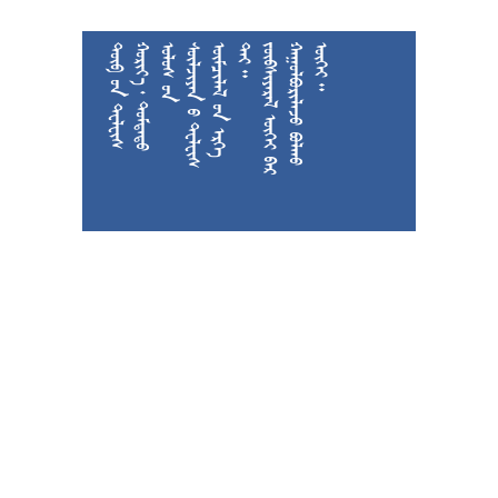











































































































