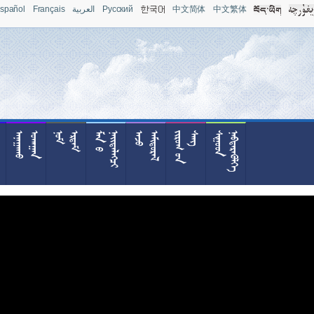
spañol
Français
العربية
Pусский
中文简体
中文繁体










































































