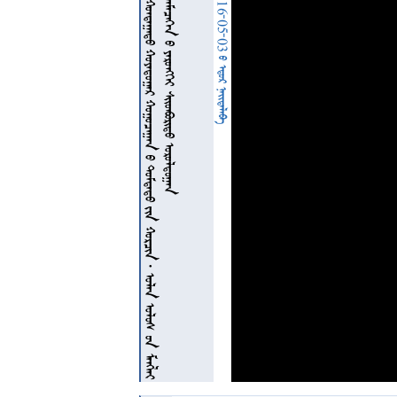

















































































































































