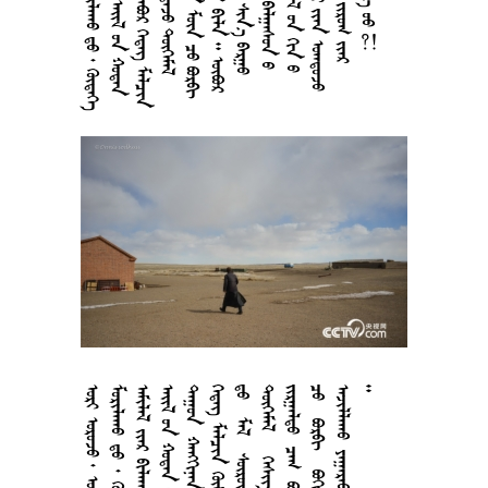






























































































































































































































