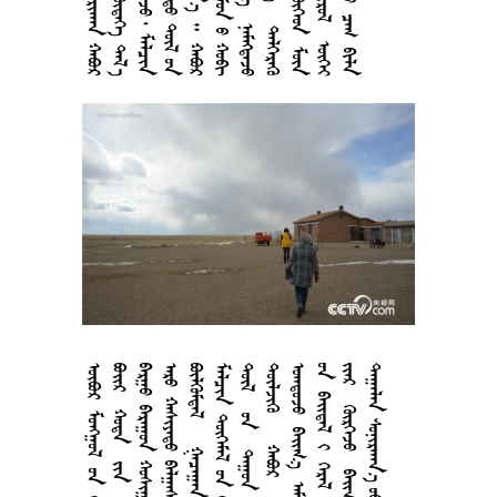



















































































































































































































