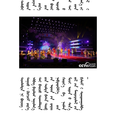













































































































































































