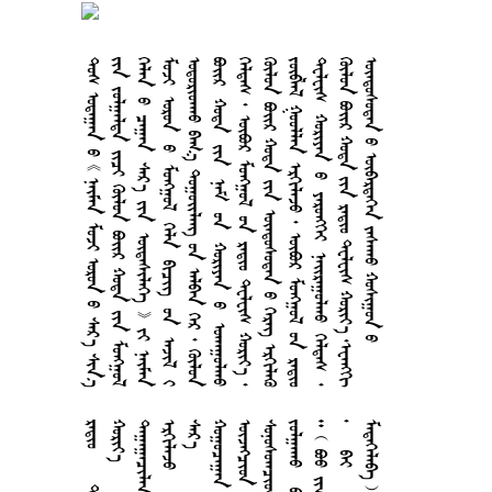











































































































































































































































































































































































































































































































































































