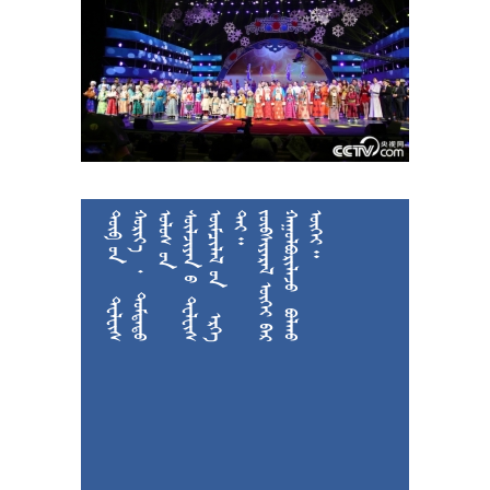











































































































