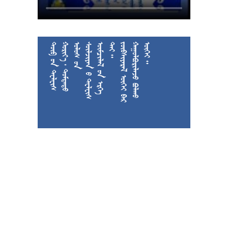











































































































