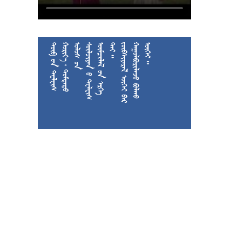











































































































