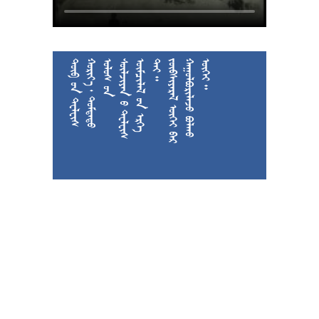











































































































