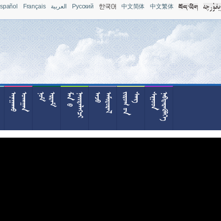
spañol
Français
العربية
Pусский
中文简体
中文繁体










































































