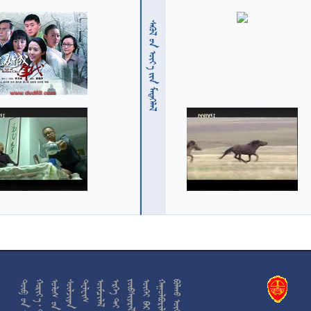
  











































































































