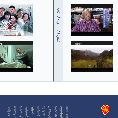
  











































































































