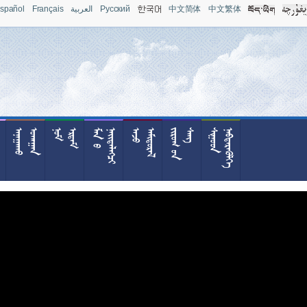
spañol
Français
العربية
Pусский
中文简体
中文繁体










































































