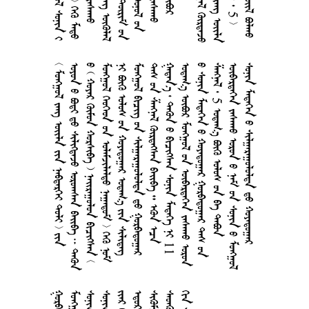
        
        
        
       
       
     
       
        11
      
       
  5      
        
     