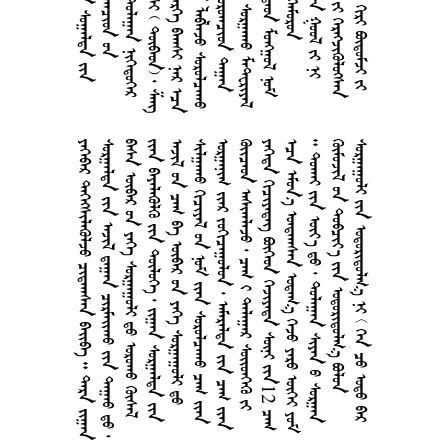
      
        
       
       
        
       
       
       
     12 
       
         
     
        