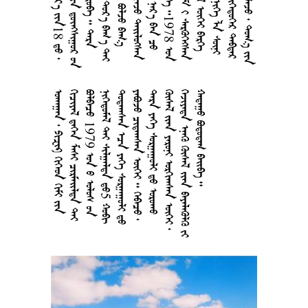



























































1
9
7
9































5

































































































































































