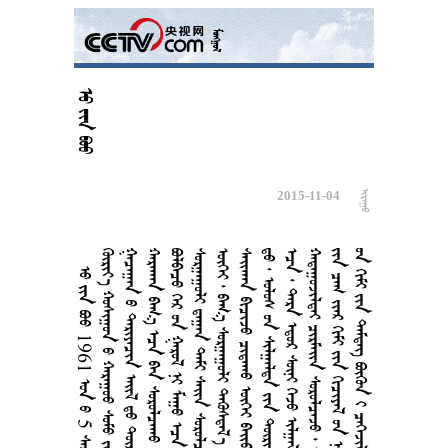
  
2015-11-04

   1961   5  18  
       
       
       
        
     
       
     1978 
        
        
      
        
         