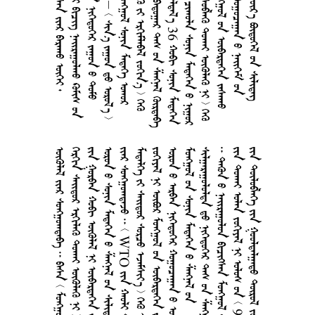
      
     
     
         
        
        
       
     36   
         
        
      
      
      
        
        
      
        
    WTO    
        
      
      
      
      
       
        9  5 
      