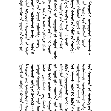
         
       
        
     
1982        
  22  12  
       
       
         
        
       
      
      
       
     
      
        
          
      
       
      
       
      
        
    
       