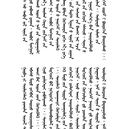
      
      
       
        
       
      
       
        
       
        
      
       
         
        
       
        
       
      
       
       
       
        
     
       
        
       