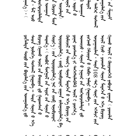
      
        
       
         
       
      
        
      
       
      
  108     
        
       