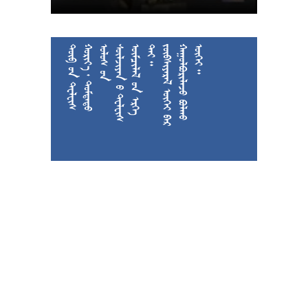











































































































