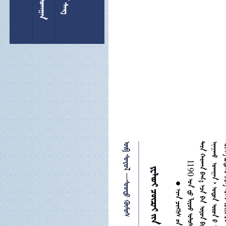
 
●     
    

 