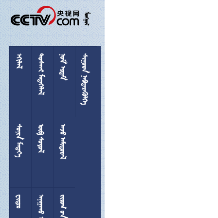

 
 
 
 
 
 

 
  