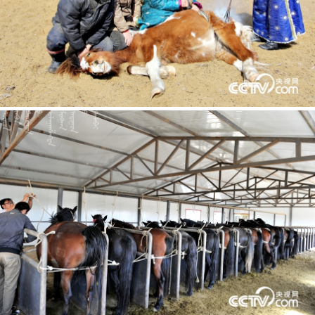
















































