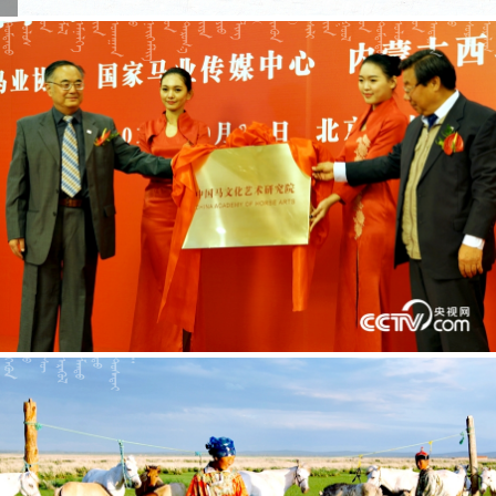




















































































































































































