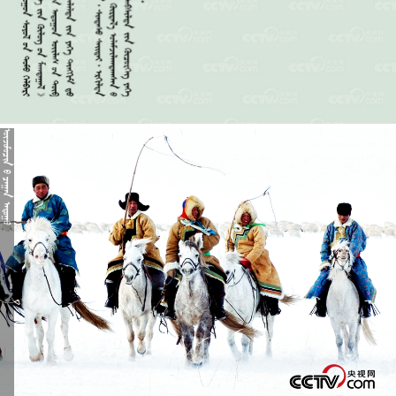
   