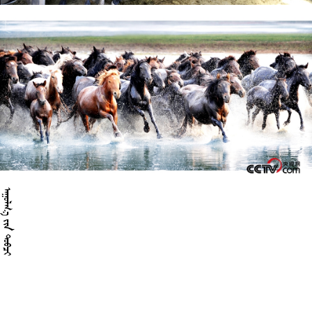

 