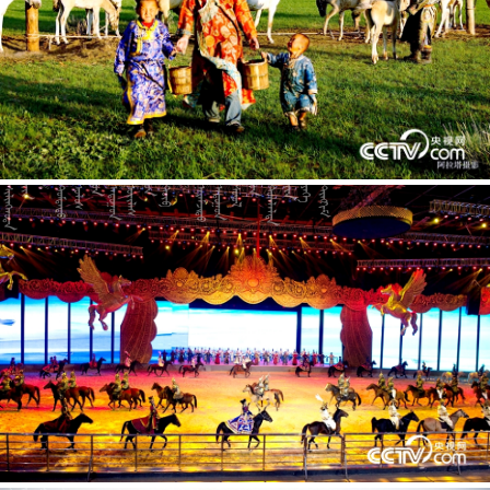





















































































