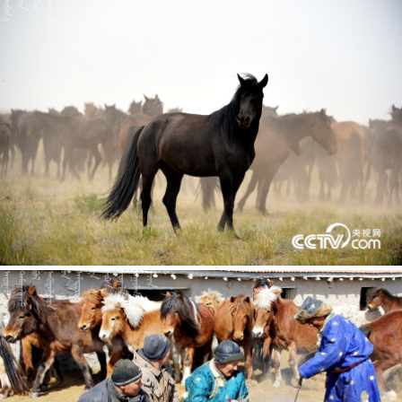













































































