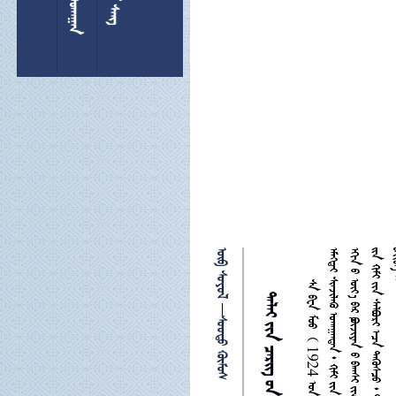
 

 