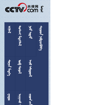

 
 
 
 
 
 

 
  