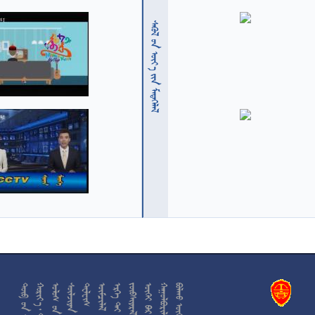
  











































































































