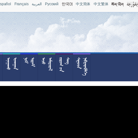
spañol
Français
العربية
Pусский
中文简体
中文繁体



























































