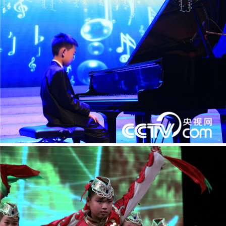



























































































































