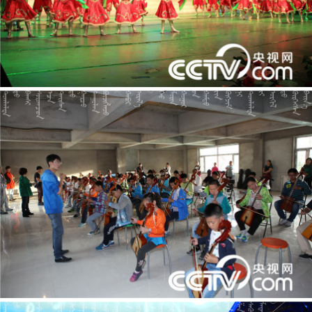
































































































































