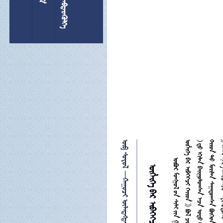
 
 

 