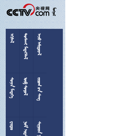

 
 
 
 
  

 