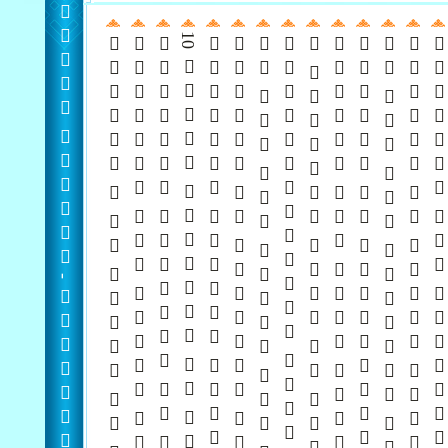
  -  
      
     