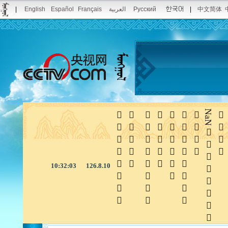
|
English
Español
Français
العربية
Русский
|
中文简体







NaN

10:32:04
126.8.10