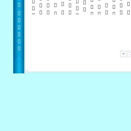
        
          
10            
           
           
             
            
     12  
              
        
        
<