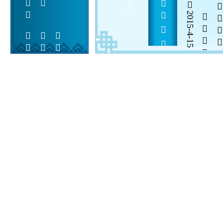
 ·  2016        
2015-4-15

  

 
 
  