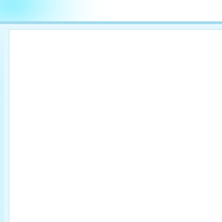

