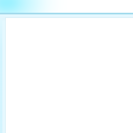

