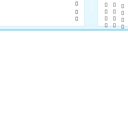
            
           
           
