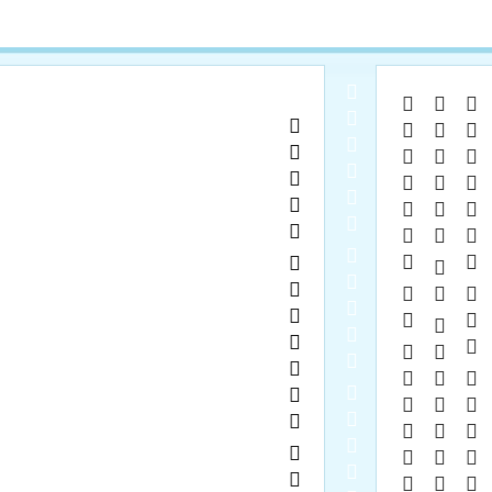
  