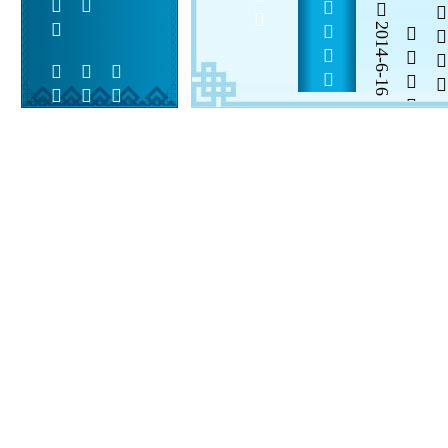
2014-6-16


 
 
 
  