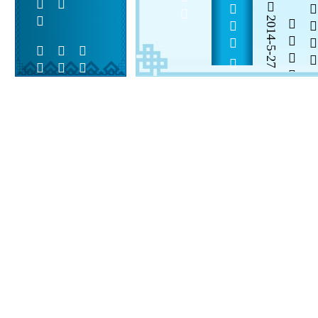
2014-5-27


 
 
 
  