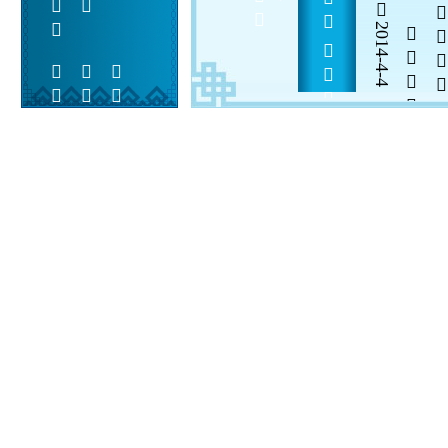
5              
2014-4-4


 
 
 