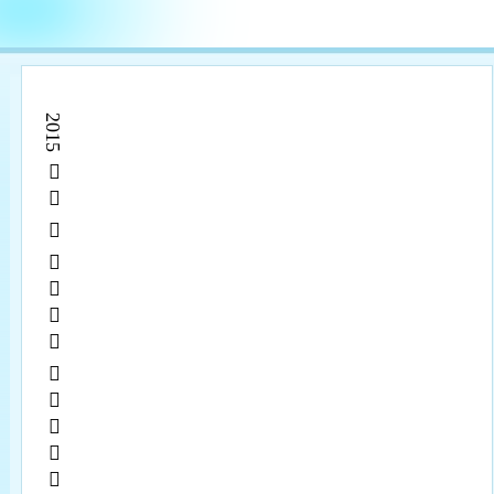

