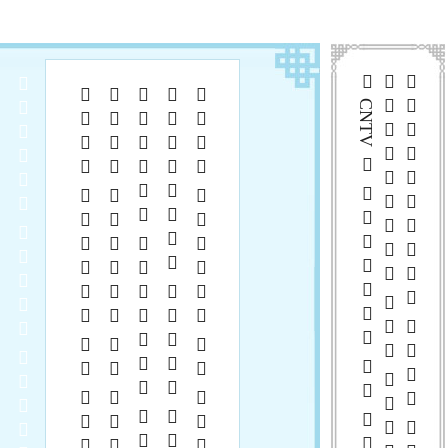
 CNTV      
  