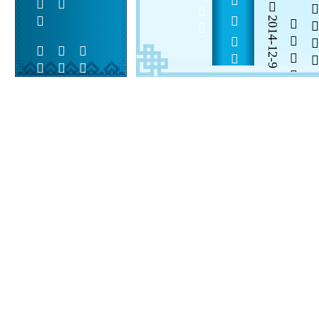
   2015          
2014-12-9


 
 
 
  