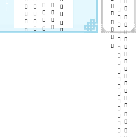
      
       
           
             
        
            