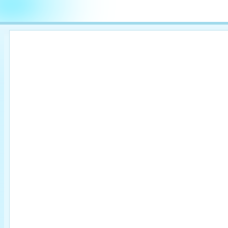

