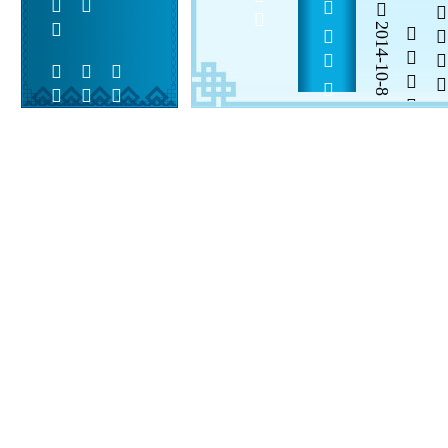
       6.6    
2014-10-8


 
 
 
  